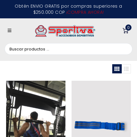
Obtén ENVIO GRATIS por compras superiores a
$250.000 COP
¡COMPRA AHORA!
0