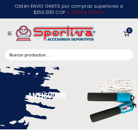
Obtén ENVIO GRATIS por compras superiores a
$250.000 COP
¡COMPRA AHORA!
0
ANTISUDOR