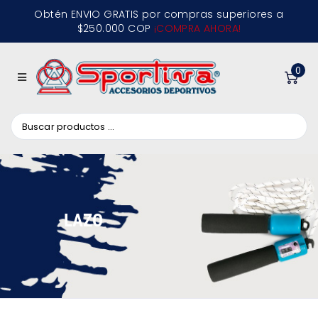
Obtén ENVIO GRATIS por compras superiores a
$250.000 COP
¡COMPRA AHORA!
0
LAZO