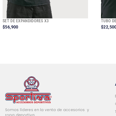
SET DE EXPANDIDORES X3
TUBO DE
$
56,900
$
22,50
Somos líderes en la venta de accesorios y
ropa deportiva.