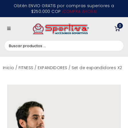
Obtén ENVIO GRATIS por compras superiores a
$250.000 COP
¡COMPRA AHORA!
0
Inicio
/
FITNESS
/
EXPANDIDORES
/ Set de expandidores X2