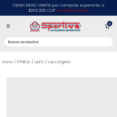
Obtén ENVIO GRATIS por compras superiores a
$250.000 COP
¡COMPRA AHORA!
0
Inicio
/
FITNESS
/
LAZO
/ Lazo Digital