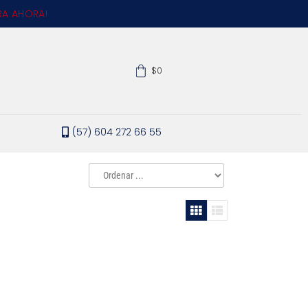
A AHORA!
$0
(57) 604 272 66 55