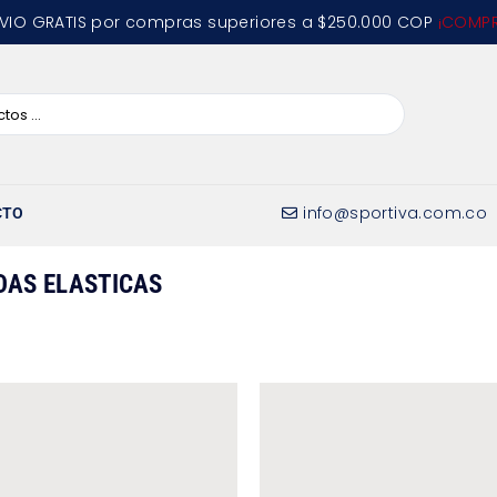
VIO GRATIS por compras superiores a $250.000 COP
¡COMPR
info@sportiva.com.co
CTO
DAS ELASTICAS