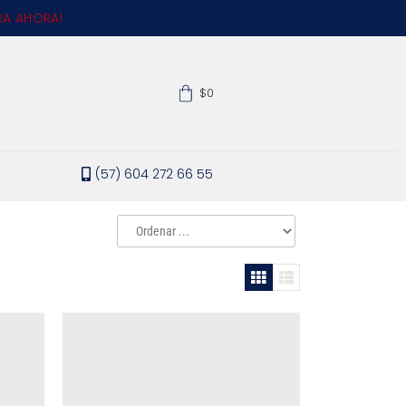
A AHORA!
$0
(57) 604 272 66 55