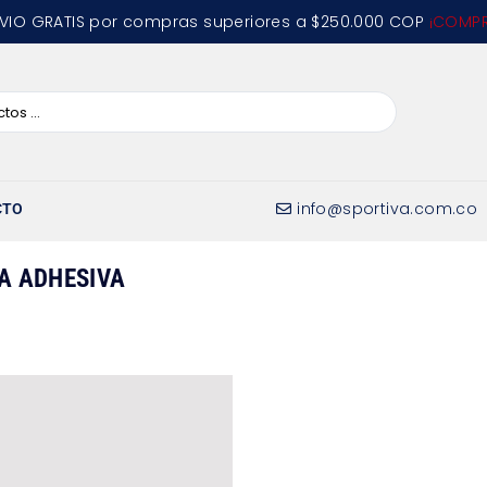
VIO GRATIS por compras superiores a $250.000 COP
¡COMPR
info@sportiva.com.co
CTO
A ADHESIVA