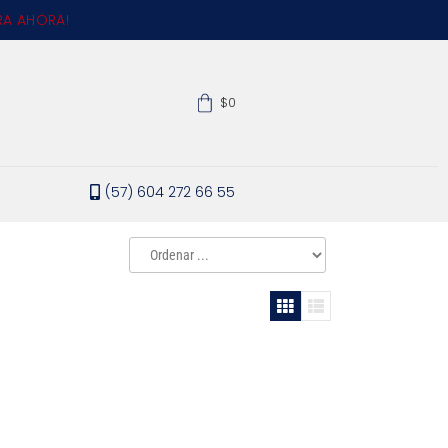
A AHORA!
$0
(57) 604 272 66 55