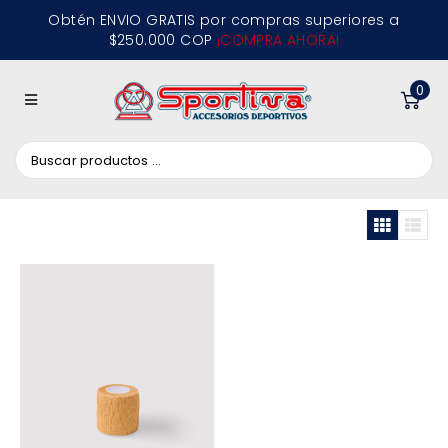
Obtén ENVIO GRATIS por compras superiores a
$250.000 COP
¡COMPRA AHORA!
0