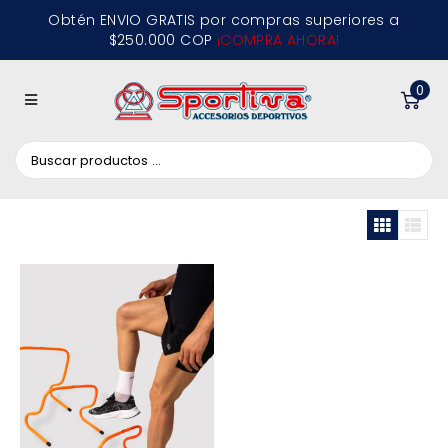
Obtén ENVIO GRATIS por compras superiores a
$250.000 COP
¡COMPRA AHORA!
0