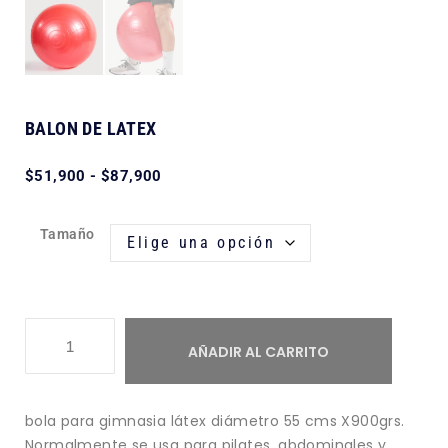
BALON DE LATEX
$
51,900
-
$
87,900
Tamaño
AÑADIR AL CARRITO
bola para gimnasia látex diámetro 55 cms X900grs.
Normalmente se usa para pilates, abdominales y