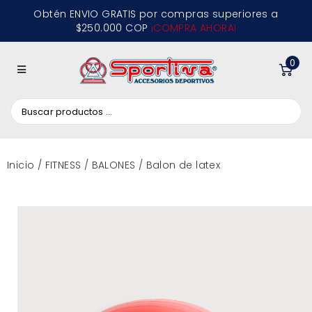
Obtén ENVIO GRATIS por compras superiores a
$250.000 COP
¡COMPRA AHORA!
0
Inicio
/
FITNESS
/
BALONES
/ Balon de latex