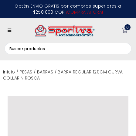
Obtén ENVIO GRATIS por compras superiores a
$250.000 COP
¡COMPRA AHORA!
0
Inicio
/
PESAS
/
BARRAS
/ BARRA REGULAR 120CM CURVA
COLLARIN ROSCA