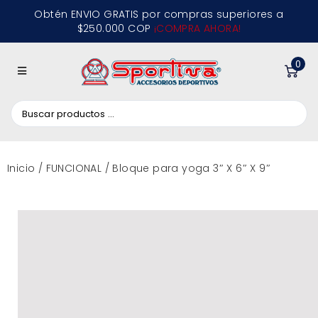
Obtén ENVIO GRATIS por compras superiores a
$250.000 COP
¡COMPRA AHORA!
0
Inicio
/
FUNCIONAL
/ Bloque para yoga 3″ X 6″ X 9″