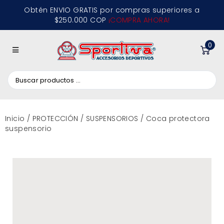
Obtén ENVIO GRATIS por compras superiores a
$250.000 COP
¡COMPRA AHORA!
0
Inicio
/
PROTECCIÓN
/
SUSPENSORIOS
/ Coca protectora
suspensorio