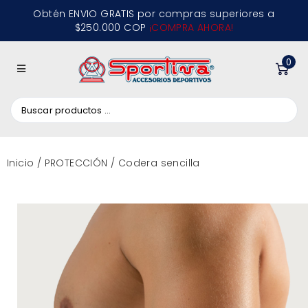
Obtén ENVIO GRATIS por compras superiores a
$250.000 COP
¡COMPRA AHORA!
0
Inicio
/
PROTECCIÓN
/ Codera sencilla