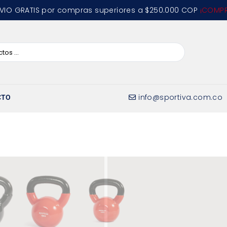
VIO GRATIS por compras superiores a $250.000 COP
¡COMPR
info@sportiva.com.co
CTO
PESA RUSA
Peso/Tamaño