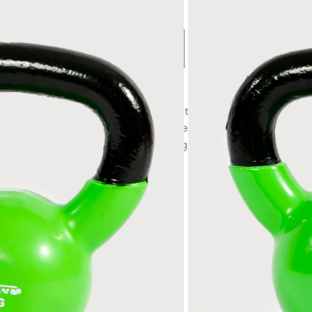
AÑADIR AL CARRITO
4 KILOS. La Pesa Rusa es un implemento muy
finidad de ejercicios y brindar un entrenamiento
o el cuerpo, desarrolla los músculos ganando
 4-6-8-10-12 y 14 kilos
ante: Sportiva SAS |