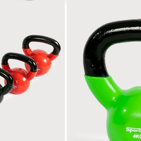
PESA RUSA HIERRO Y VINILO 
versátil, permite realizar in
de alta intensidad para tod
fuerza y definición
Viene en diferentes pesos de
Material
Pais de origen: Colombia | Fabric
Registro SIC: 890922902