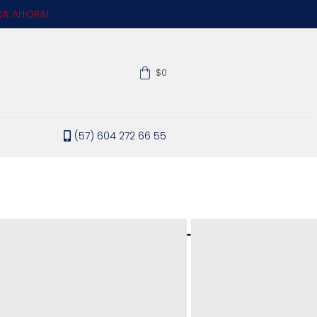
A AHORA!
$0
(57) 604 272 66 55
$
85,900
-
$
199,900