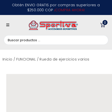
Obtén ENVIO GRATIS por compras superiores a
$250.000 COP
¡COMPRA AHORA!
0
Inicio
/
FUNCIONAL
/ Rueda de ejercicios varios