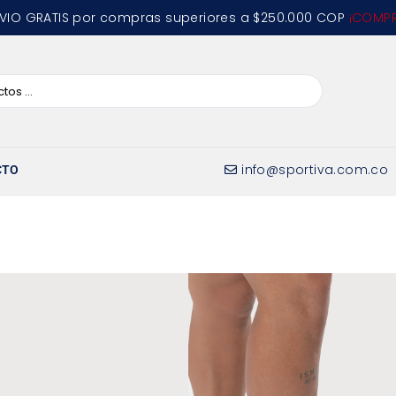
VIO GRATIS por compras superiores a $250.000 COP
¡COMPR
info@sportiva.com.co
CTO
STEP
Hay existencias
AÑA