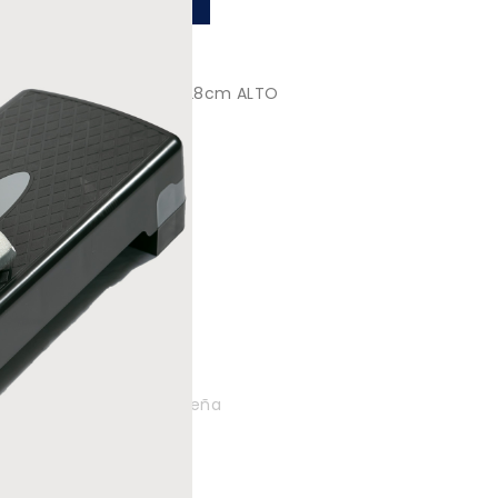
cos. LARGO 67cm ANCHO 28cm ALTO
tarse
cante: Sportiva SAS |
ún
Escribe Una Reseña