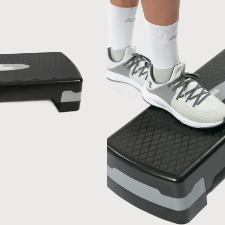
Step para realizar aerobi
10-15cm. El alto puede ajus
Material
Plastico
Pais de origen: Colombia | Fabri
Registro SIC: 890922902
No Hay Reseñas A