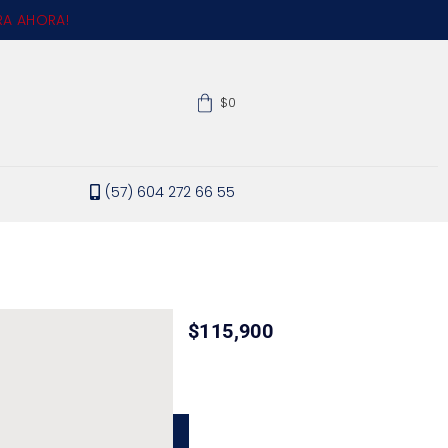
A AHORA!
$0
(57) 604 272 66 55
$
115,900
DIR AL CARRITO