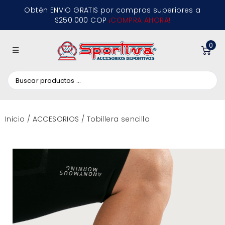
Obtén ENVIO GRATIS por compras superiores a
$250.000 COP
¡COMPRA AHORA!
0
Inicio
/
ACCESORIOS
/ Tobillera sencilla