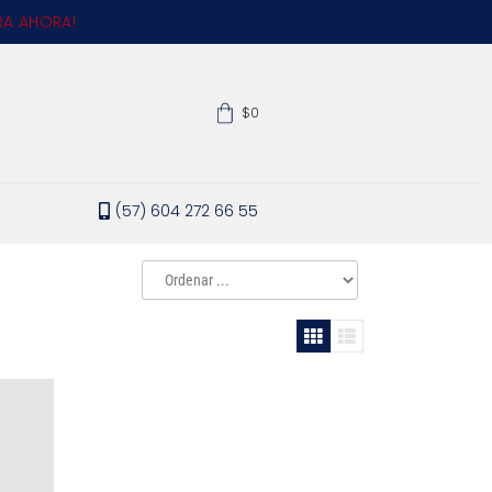
A AHORA!
$0
(57) 604 272 66 55