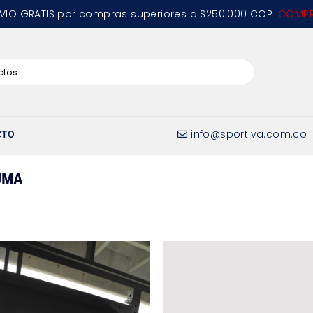
VIO GRATIS por compras superiores a $250.000 COP
¡COMPR
info@sportiva.com.co
CTO
UMA