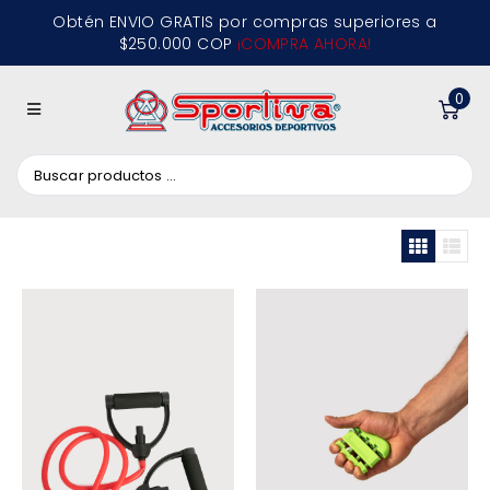
Obtén ENVIO GRATIS por compras superiores a
$250.000 COP
¡COMPRA AHORA!
0