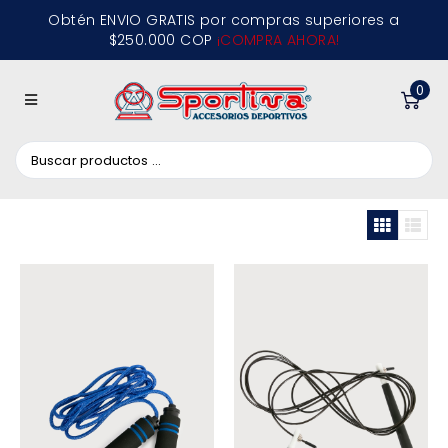
Obtén ENVIO GRATIS por compras superiores a
$250.000 COP
¡COMPRA AHORA!
0