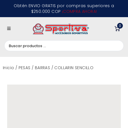
Obtén ENVIO GRATIS por compras superiores a
$250.000 COP
¡COMPRA AHORA!
0
Inicio
/
PESAS
/
BARRAS
/ COLLARIN SENCILLO